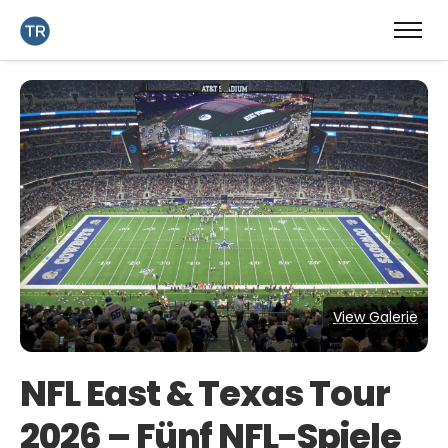
View Galerie
NFL East & Texas Tour
2026 – Fünf NFL-Spiele