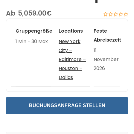
Ab
5,059.00
€
0
5
out
Gruppengröße
Locations
Feste
of
Abreisezeit
1 Min
-
30 Max
New York
City –
11.
Baltimore –
November
Houston –
2026
Dallas
BUCHUNGSANFRAGE STELLEN